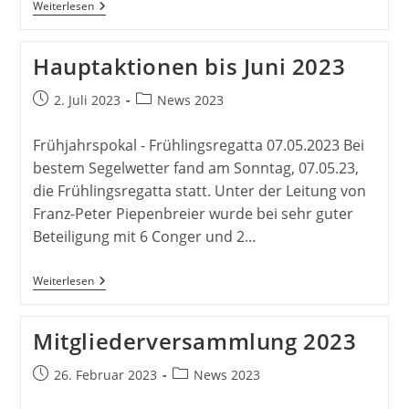
Saison
Weiterlesen
2023
Verabschiedet
Sich
Hauptaktionen bis Juni 2023
–
Danke
An
Beitrag
Beitrags-
2. Juli 2023
News 2023
Alle!
veröffentlicht:
Kategorie:
Frühjahrspokal - Frühlingsregatta 07.05.2023 Bei
bestem Segelwetter fand am Sonntag, 07.05.23,
die Frühlingsregatta statt. Unter der Leitung von
Franz-Peter Piepenbreier wurde bei sehr guter
Beteiligung mit 6 Conger und 2…
Hauptaktionen
Weiterlesen
Bis
Juni
2023
Mitgliederversammlung 2023
Beitrag
Beitrags-
26. Februar 2023
News 2023
veröffentlicht:
Kategorie: