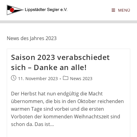
Zum
News 2023
MENÜ
Inhalt
springen
News des Jahres 2023
Saison 2023 verabschiedet
sich – Danke an alle!
Beitrag
Beitrags-
11. November 2023
News 2023
veröffentlicht:
Kategorie:
Der Herbst hat nun endgültig die Macht
übernommen, die bis in den Oktober reichenden
warmen Tage sind vorbei und die ersten
Vorboten der kommenden Weihnachtszeit sind
schon da. Das ist…