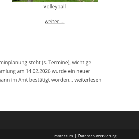
Volleyball
weiter …
minplanung steht (s. Termine), wichtige
ammlung am 14.02.2026 wurde ein neuer
Segelsaison
hemann im Amt bestätigt worden…
weiterlesen
2026
–
neuer
1.
Vorsitzender
gewählt
Impressum
Datenschutzerklärung