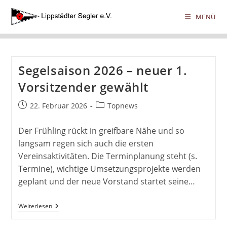
Zum
Lippstädter Segler
MENÜ
Inhalt
springen
Segelsaison 2026 – neuer 1.
Vorsitzender gewählt
Beitrag
Beitrags-
22. Februar 2026
Topnews
veröffentlicht:
Kategorie:
Der Frühling rückt in greifbare Nähe und so
langsam regen sich auch die ersten
Vereinsaktivitäten. Die Terminplanung steht (s.
Termine), wichtige Umsetzungsprojekte werden
geplant und der neue Vorstand startet seine…
Segelsaison
Weiterlesen
2026
–